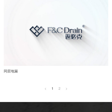
同层地漏
<
1
2
>