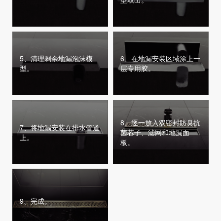
5、清理剩余地漏泡沫模
6、在地漏安装区域涂上一
型。
层专用胶。
8、逐一放入双密封防臭抗
7、将地漏安装在排水管道
菌芯子、滤网和地漏面
上。
板。
9、完成。