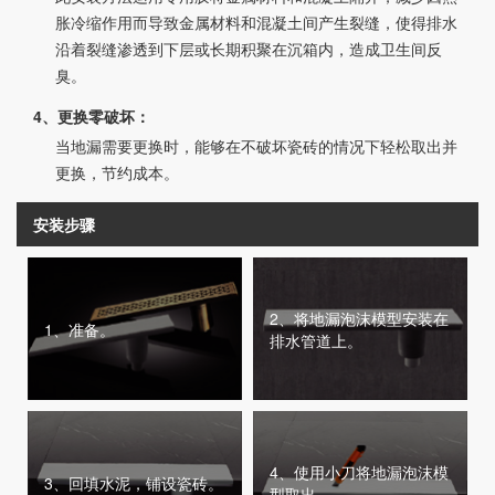
胀冷缩作用而导致金属材料和混凝土间产生裂缝，使得排水
沿着裂缝渗透到下层或长期积聚在沉箱内，造成卫生间反
臭。
4、更换零破坏：
当地漏需要更换时，能够在不破坏瓷砖的情况下轻松取出并
更换，节约成本。
安装步骤
2、将地漏泡沫模型安装在
1、准备。
排水管道上。
4、使用小刀将地漏泡沫模
3、回填水泥，铺设瓷砖。
型取出。