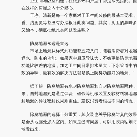
卫生间与卧室相连，在很多热销户型中都是常见搭配。但
在这样的房屋之内十分糟心。
干净、清新是每一个家庭对于卫生间装修的最基本要求，
香、洁厕灵等都没有办法根除此类问题。其实，厨卫的异味多
又治本，彻底杜绝此类问题发生呢？
防臭地漏永远是首选
市场上地漏从样式到功能都五花八门，随着消费者对地漏
返水、防虫的功能。如果家中厨卫异味大，不妨更换防臭地漏
功能比较差的地漏，加之卫生间日常排水量大，下水管道中的
致的异味，最有效的解决方法就是换上防臭功能好的地漏。”
据了解，防臭地漏有水封防臭地漏和自封防臭地漏两种，
果，自封地漏则是通过弹簧、磁铁等机械装置及软材料将地漏
封地漏的异味密封效果则更佳。建议消费者根据不同的情况，
除臭地漏的选择十分重要，其安装也关乎除臭防臭的效果
是会从地漏处渗入室内。如果是缝隙问题，可以用胶类粘剂将
散发出来。