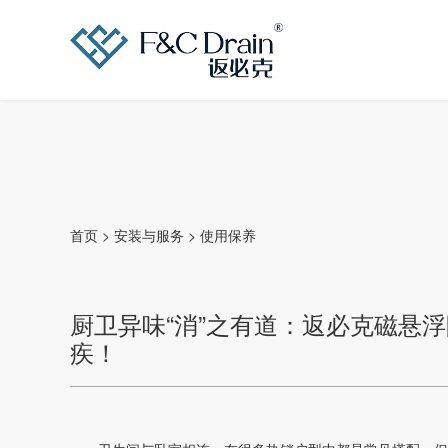
首页
>
安装与服务
>
使用保养
厨卫异味“消”之有道：返必克磁悬浮
疾！