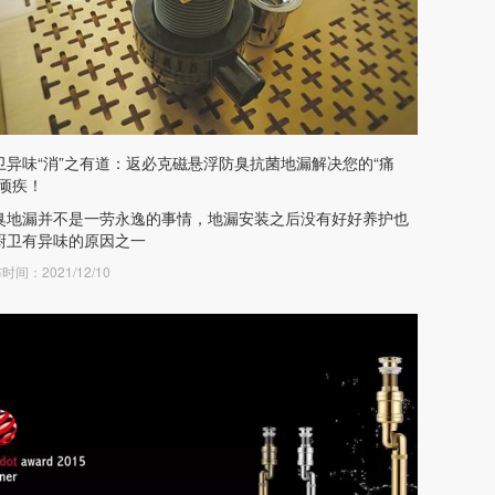
卫异味“消”之有道：返必克磁悬浮防臭抗菌地漏解决您的“痛
”顽疾！
臭地漏并不是一劳永逸的事情，地漏安装之后没有好好养护也
厨卫有异味的原因之一
时间：2021/12/10